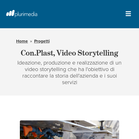
Vai
al
contenuto
Apr
principale
il
della
me
pagina
Home
Progetti
Con.Plast, Video Storytelling
Ideazione, produzione e realizzazione di un
video storytelling che ha l'obiettivo di
raccontare la storia dell'azienda e i suoi
servizi