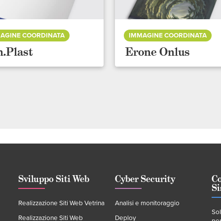
AGINE COORDINATA
IMMAGINE COORDINATA
n.Plast
Erone Onlus
Sviluppo Siti Web
Cyber Security
C
Si
Realizzazione Siti Web Vetrina
Analisi e monitoraggio
So
Realizzazione Siti Web
Deploy