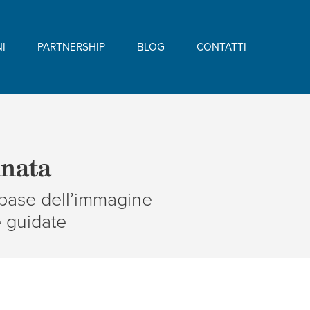
I
PARTNERSHIP
BLOG
CONTATTI
inata
 base dell’immagine
e guidate