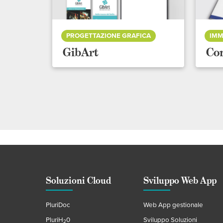
PROGETTAZIONE GRAFICA
IMM
GibArt
Co
Soluzioni Cloud
Sviluppo Web App
PluriDoc
Web App gestionale
PluriH
0
Sviluppo Soluzioni
2