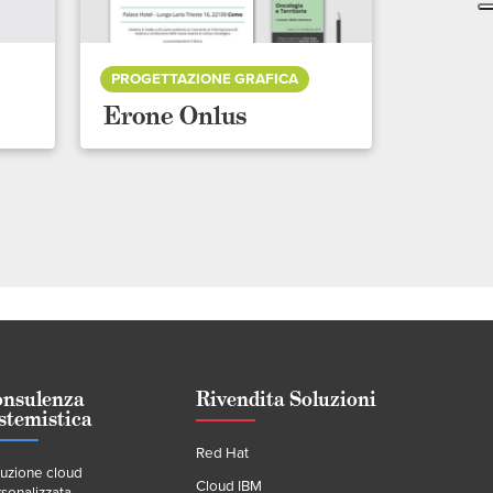
PROGETTAZIONE GRAFICA
Erone Onlus
onsulenza
Rivendita Soluzioni
stemistica
Red Hat
luzione cloud
Cloud IBM