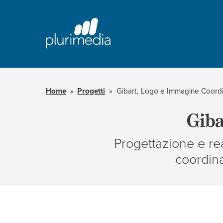
Vai
al
contenuto
principale
della
pagina
Home
Progetti
Gibart, Logo e Immagine Coord
Giba
Progettazione e re
coordina