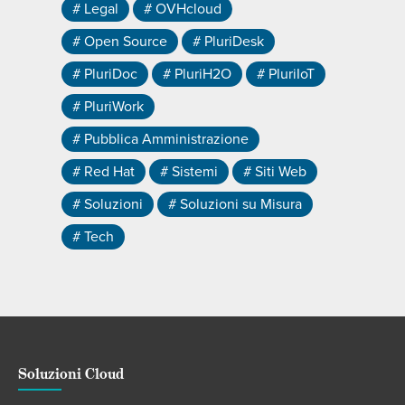
# Legal
# OVHcloud
# Open Source
# PluriDesk
# PluriDoc
# PluriH2O
# PluriIoT
# PluriWork
# Pubblica Amministrazione
# Red Hat
# Sistemi
# Siti Web
# Soluzioni
# Soluzioni su Misura
# Tech
Soluzioni Cloud