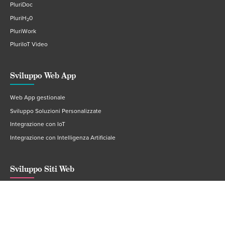
PluriDoc
PluriH
0
2
PluriWork
PluriIoT Video
Sviluppo Web App
Web App gestionale
Sviluppo Soluzioni Personalizzate
Integrazione con IoT
Integrazione con Intelligenza Artificiale
Sviluppo Siti Web
Realizzazione Siti Web Vetrina
Realizzazione Siti Web Dinamici (CMS)
Realizzazione e-Commerce