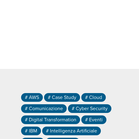
# AWS
# Case Study
# Cloud
# Comunicazione
# Cyber Security
# Digital Transformation
# Eventi
# IBM
# Intelligenza Artificiale