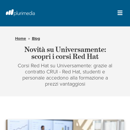
Vai
al
contenuto
Apr
principale
il
della
me
pagina
Home
Blog
Novità su Universamente:
scopri i corsi Red Hat
Corsi Red Hat su Universamente: grazie al
contratto CRUI - Red Hat, studenti e
personale accedono alla formazione a
prezzi vantaggiosi