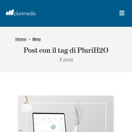
Vai
al
contenuto
Apr
principale
il
della
me
pagina
Home
Blog
Post con il tag di PluriH2O
3 post