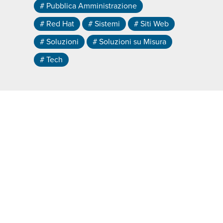
# Pubblica Amministrazione
# Red Hat
# Sistemi
# Siti Web
# Soluzioni
# Soluzioni su Misura
# Tech
Soluzioni Cloud
PluriDoc
PluriH
0
2
PluriWork
PluriIoT Video