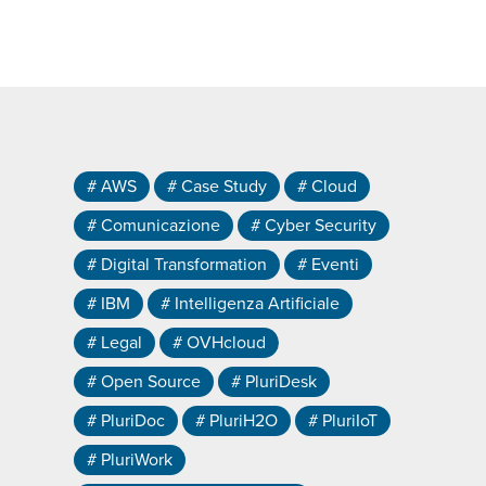
# AWS
# Case Study
# Cloud
# Comunicazione
# Cyber Security
# Digital Transformation
# Eventi
# IBM
# Intelligenza Artificiale
# Legal
# OVHcloud
# Open Source
# PluriDesk
# PluriDoc
# PluriH2O
# PluriIoT
# PluriWork