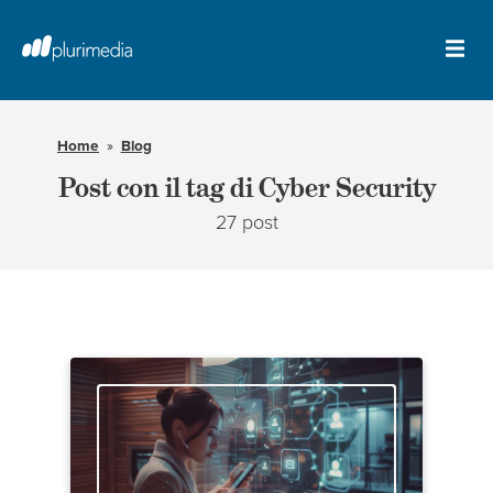
Vai
al
contenuto
Apr
principale
il
della
me
pagina
Home
Blog
Post con il tag di Cyber Security
27 post