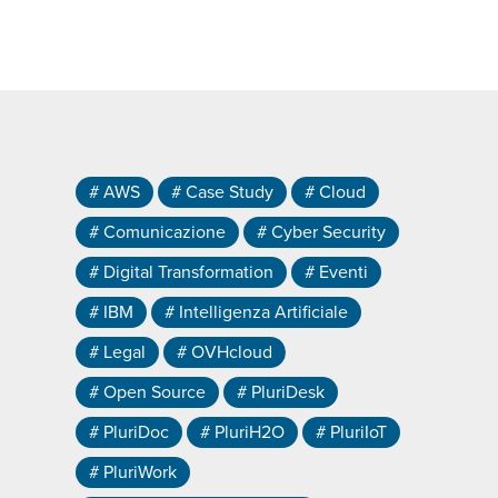
# AWS
# Case Study
# Cloud
# Comunicazione
# Cyber Security
# Digital Transformation
# Eventi
# IBM
# Intelligenza Artificiale
# Legal
# OVHcloud
# Open Source
# PluriDesk
# PluriDoc
# PluriH2O
# PluriIoT
# PluriWork