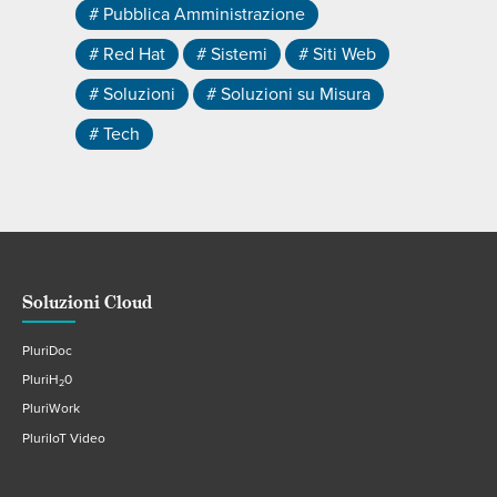
# Pubblica Amministrazione
# Red Hat
# Sistemi
# Siti Web
# Soluzioni
# Soluzioni su Misura
# Tech
Soluzioni Cloud
PluriDoc
PluriH
0
2
PluriWork
PluriIoT Video