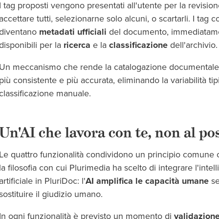
I tag proposti vengono presentati all'utente per la revisio
accettare tutti, selezionarne solo alcuni, o scartarli. I tag 
diventano
metadati ufficiali
del documento, immediatam
disponibili per la
ricerca
e la
classificazione
dell'archivio.
Un meccanismo che rende la catalogazione documentale 
più consistente e più accurata, eliminando la variabilità tip
classificazione manuale.
Un'AI che lavora con te, non al po
Le quattro funzionalità condividono un principio comune
la filosofia con cui Plurimedia ha scelto di integrare l'intel
artificiale in PluriDoc: l'
AI amplifica le capacità umane
se
sostituire il giudizio umano.
In ogni funzionalità è previsto un momento di
validazion