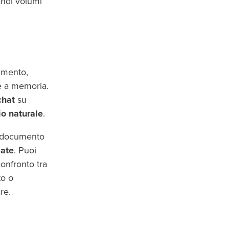
andi volumi
umento,
e a memoria.
chat
su
o naturale
.
l documento
zate
. Puoi
confronto tra
to o
re.