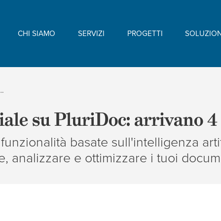
CHI SIAMO
SERVIZI
PROGETTI
SOLUZION
iale su PluriDoc: arrivano 4 nuove funzionalità
ciale su PluriDoc: arrivano 
unzionalità basate sull'intelligenza arti
re, analizzare e ottimizzare i tuoi docu