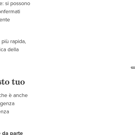
ne: si possono
confermati
ente
più rapida,
ica della
sto tuo
 che è anche
ligenza
nza
e da parte