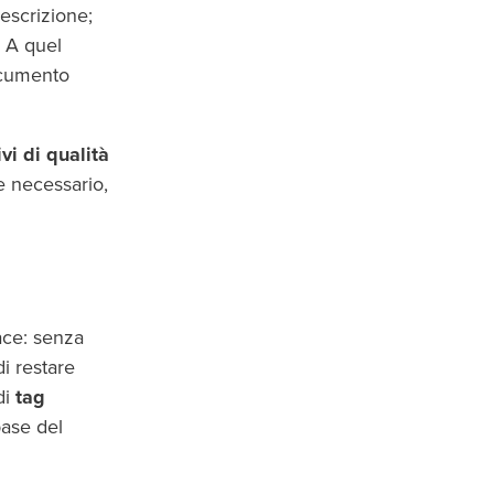
escrizione;
. A quel
ocumento
vi di qualità
e necessario,
ace: senza
i restare
di
tag
base del