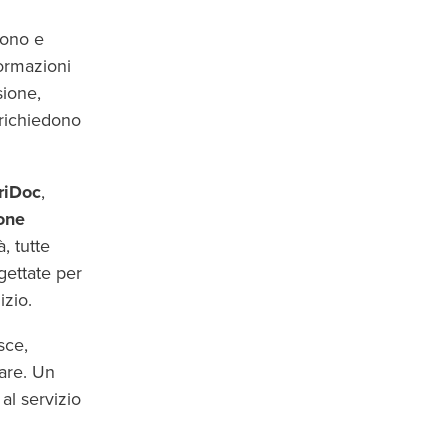
cono e
formazioni
sione,
 richiedono
riDoc
,
one
, tutte
gettate per
izio.
sce,
mare. Un
 al servizio