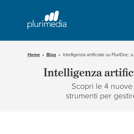
Vai
al
contenuto
principale
della
pagina
Home
Blog
Intelligenza artific
Intelligenza artifi
Scopri le 4 nuove f
strumenti per gesti