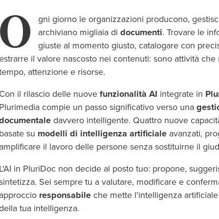
O
gni giorno le organizzazioni producono, gestis
archiviano migliaia di
documenti
. Trovare le in
giuste al momento giusto, catalogare con preci
estrarre il valore nascosto nei contenuti: sono attività che
tempo, attenzione e risorse.
Con il rilascio delle nuove
funzionalità AI
integrate in
Plu
Plurimedia compie un passo significativo verso una
gesti
documentale
davvero intelligente. Quattro nuove capacità
basate su
modelli di intelligenza artificiale
avanzati, pro
amplificare il lavoro delle persone senza sostituirne il giud
L'AI in PluriDoc non decide al posto tuo: propone, suggeri
sintetizza. Sei sempre tu a valutare, modificare e confer
approccio
responsabile
che mette l'intelligenza artificiale
della tua intelligenza.