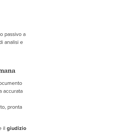
o passivo a
i analisi e
umana
documento
a accurata
o, pronta
e il
giudizio