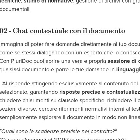
tecniche
,
studio di normative
, gestione di archivi con gr
documentali.
02 - Chat contestuale con il documento
Immagina di poter fare domande direttamente al tuo doc
come se stessi dialogando con un esperto che lo conosc
Con PluriDoc puoi aprire una vera e propria
sessione di 
qualsiasi documento e porre le tue domande in
linguaggi
L'AI risponde attingendo esclusivamente al contenuto de
selezionato, garantendo
risposte precise e contestualiz
chiedere chiarimenti su clausole specifiche, richiedere il 
sezioni diverse, cercare riferimenti normativi interni al tes
semplicemente esplorare il documento in modo non linea
"Quali sono le scadenze previste nel contratto?"
"Ci sono riferimenti al GDPR in questo documento?"