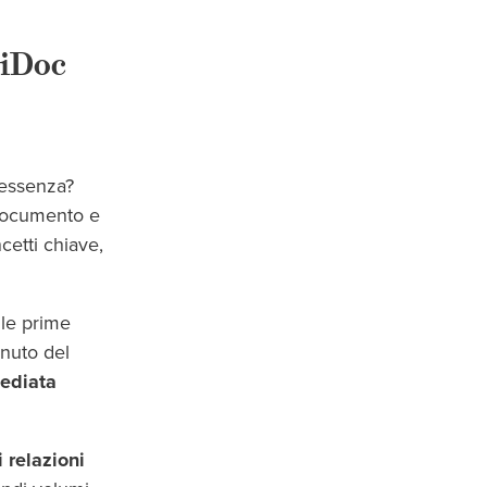
riDoc
'essenza?
 documento e
cetti chiave,
lle prime
enuto del
ediata
i relazioni