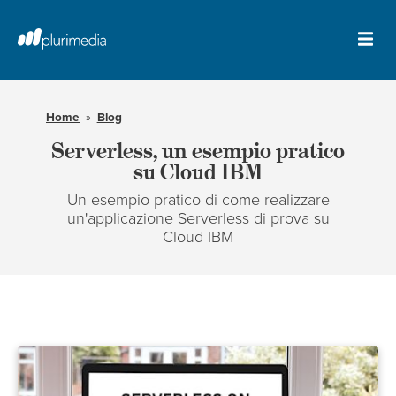
Vai
al
contenuto
Apr
principale
il
della
me
pagina
Home
Blog
Serverless, un esempio pratico
su Cloud IBM
Un esempio pratico di come realizzare
un'applicazione Serverless di prova su
Cloud IBM