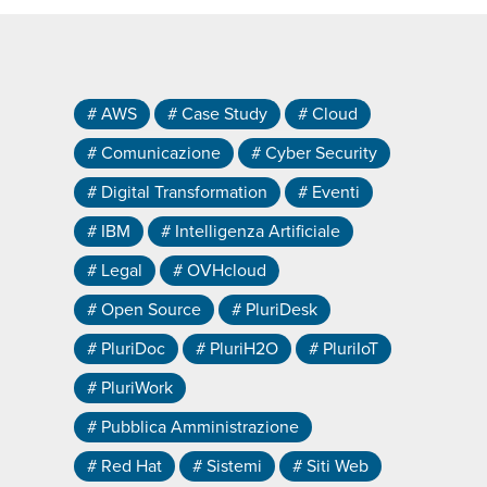
# AWS
# Case Study
# Cloud
# Comunicazione
# Cyber Security
# Digital Transformation
# Eventi
# IBM
# Intelligenza Artificiale
# Legal
# OVHcloud
# Open Source
# PluriDesk
# PluriDoc
# PluriH2O
# PluriIoT
# PluriWork
# Pubblica Amministrazione
# Red Hat
# Sistemi
# Siti Web