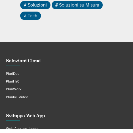
# Soluzioni
# Soluzioni su Misura
# Tech
Soluzioni Cloud
PluriDoc
PluriH
0
2
PluriWork
PluriIoT Video
Sviluppo Web App
Web App gestionale