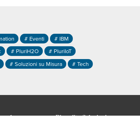
mation
# Eventi
# IBM
c
# PluriH2O
# PluriIoT
# Soluzioni su Misura
# Tech
onsulenza
Rivendita Soluzioni
stemistica
Red Hat
luzione cloud