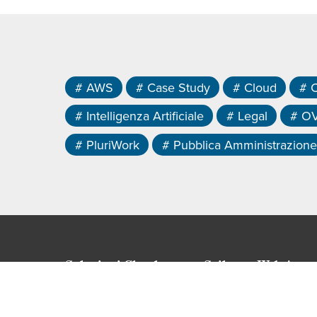
# AWS
# Case Study
# Cloud
# 
# Intelligenza Artificiale
# Legal
# O
# PluriWork
# Pubblica Amministrazione
Soluzioni Cloud
Sviluppo Web App
PluriDoc
Web App gestionale