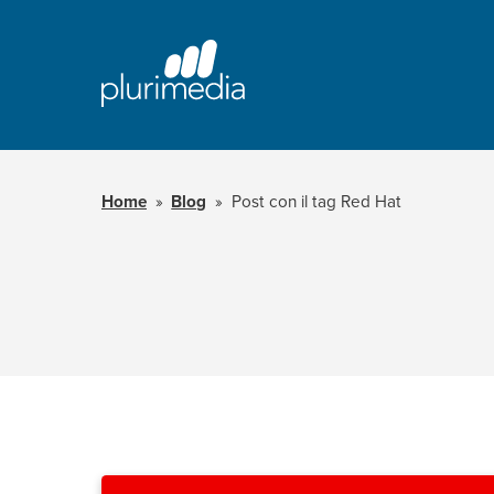
Vai
al
contenuto
principale
della
pagina
Home
Blog
Post con il tag Red Hat