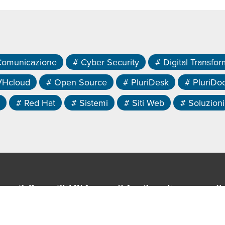
Comunicazione
# Cyber Security
# Digital Transfor
VHcloud
# Open Source
# PluriDesk
# PluriDo
# Red Hat
# Sistemi
# Siti Web
# Soluzioni
Sviluppo Siti Web
Cyber Security
C
Si
Realizzazione Siti Web Vetrina
Analisi e monitoraggio
So